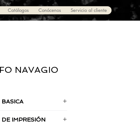
Catálogos
Conócenos
Servicio al cliente
FO NAVAGIO
 BASICA
Acero Inoxidable
 DE IMPRESIÓN
1.2 x 14 cm
Grabado Espejo / Láser