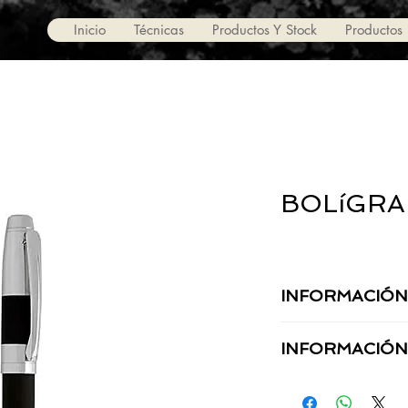
Inicio
Técnicas
Productos Y Stock
Productos
BOLíGRA
INFORMACIÓN
MATERIAL:
INFORMACIÓN
TAMAÑO:
TÉCNICA: