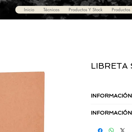
Inicio
Técnicas
Productos Y Stock
Productos
LIBRETA
INFORMACIÓN
MATERIAL:
INFORMACIÓN
TAMAÑO:
TÉCNICA: