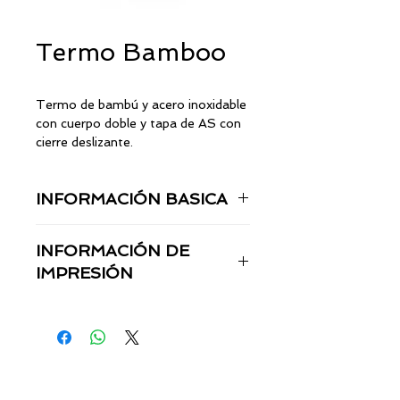
Termo Bamboo
Termo de bambú y acero inoxidable
con cuerpo doble y tapa de AS con
cierre deslizante.
INFORMACIÓN BASICA
Medida del producto: 10 x 26 cm
INFORMACIÓN DE
Material: Acero inoxidable
Capacidad: 350ml
IMPRESIÓN