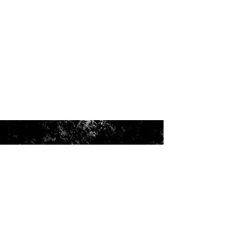
DIRECCIÓN
Boulevar Tulam Tzu
Mixco, Guatemala
informacion@nudocreativo.com
Tel: 5989-8987