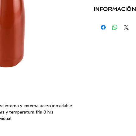
MATERIAL:
INFORMACIÓN
TAMAÑO:
TÉCNICA:
CAPACIDAD:
AREA:
ed interna y externa acero inoxidable.
rs y temperatura fría 8 hrs
vidual.