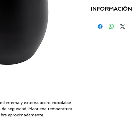
MATERIAL:
INFORMACIÓN
TÉCNICA:
TAMAÑO:
CAPACIDAD:
AREA:
ed interna y externa acero inoxidable.
la de seguridad. Mantiene temperatura
 8 hrs aproximadamente.